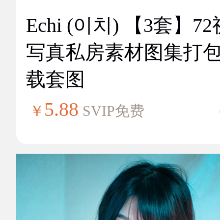
Echi (이치) 【3套】7
写真私房素材图集打
载套图
5.88
￥
SVIP免费