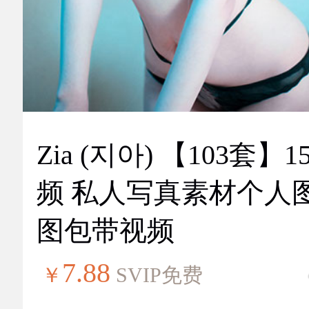
Zia (지아) 【103套】151视
频 私人写真素材个人
图包带视频
7.88
￥
SVIP免费