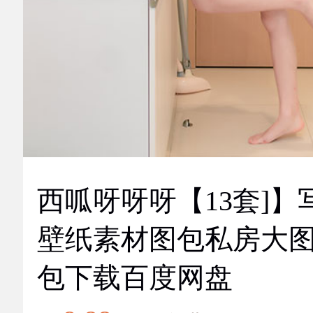
西呱呀呀呀【13套]】
壁纸素材图包私房大
包下载百度网盘