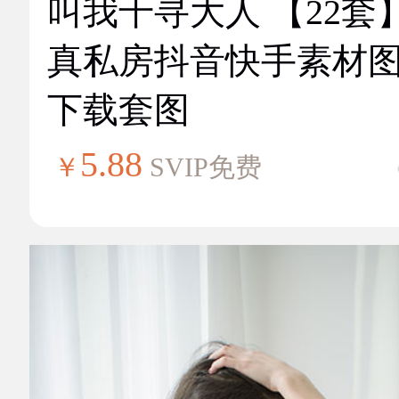
叫我千寻大人 【22套
真私房抖音快手素材
下载套图
5.88
￥
SVIP免费